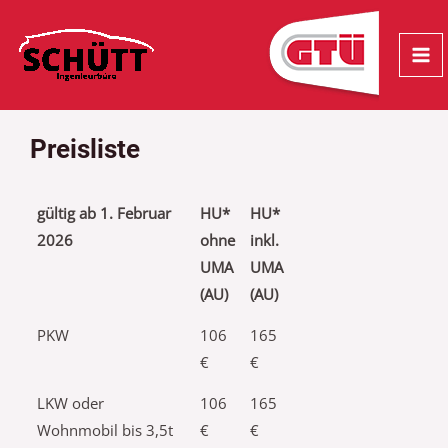
Zum
MA
Inhalt
ME
springen
Preisliste
gültig ab 1. Februar
HU*
HU*
2026
ohne
inkl.
UMA
UMA
(AU)
(AU)
PKW
106
165
€
€
LKW oder
106
165
Wohnmobil bis 3,5t
€
€