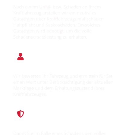
Nach einem Unfall bzw. Schaden an Ihrem
Kraftfahrzeug erstellen wir ein neutrales
Gutachten über Kraftfahrzeugunfallschäden
Haftpflicht und Kaskoschäden. Ein solches
Gutachten wird benötigt, um die volle
Schadensersatzleistung zu erhalten.
Fahrzeugbewertung
Wir bewerten Ihr Fahrzeug und ermitteln für Sie
einen Wert unter Berücksichtigung der aktuellen
Marktlage und dem Erhaltungszustand ihres
Kraftfahrzeuges.
Oldtimerbewertungen
Damit Sie im Falle eines Schadens den vollen