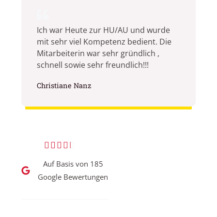
Ich war Heute zur HU/AU und wurde
mit sehr viel Kompetenz bedient. Die
Mitarbeiterin war sehr gründlich ,
schnell sowie sehr freundlich!!!
Christiane Nanz
B





e
Auf Basis von 185
Google Bewertungen
w
e
r